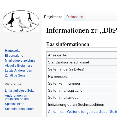
Projektseite
Diskussion
Informationen zu „Dlt
Basisinformationen
Zur
Zur
Navigation
Suche
Hauptseite
springen
springen
Anzeigetitel
Bildergalerie
Mitgliederverzeichnis
Standardsortierschlüssel
Aktuelle Ereignisse
Seitenlänge (in Bytes)
Letzte Änderungen
Zufällige Seite
Namensraum
Seitenkennnummer
Werkzeuge
Seiteninhaltssprache
Links auf diese Seite
Änderungen an
Seiteninhaltsmodell
verlinkten Seiten
Spezialseiten
Indizierung durch Suchmaschinen
Seiten­informationen
Anzahl der Weiterleitungen zu dieser Seit