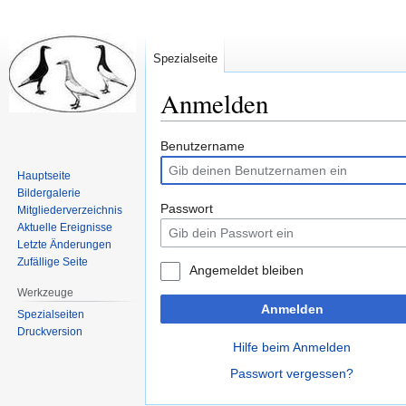
Spezialseite
Anmelden
Zur
Zur
Benutzername
Navigation
Suche
Hauptseite
springen
springen
Bildergalerie
Passwort
Mitgliederverzeichnis
Aktuelle Ereignisse
Letzte Änderungen
Zufällige Seite
Angemeldet bleiben
Werkzeuge
Anmelden
Spezialseiten
Druckversion
Hilfe beim Anmelden
Passwort vergessen?