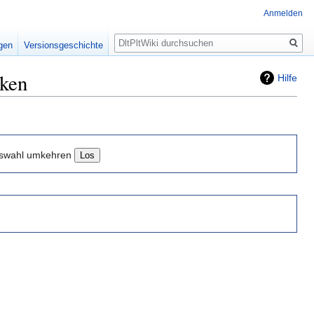
Anmelden
Suche
igen
Versionsgeschichte
nken
Hilfe
swahl umkehren