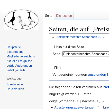
Seite
Diskussion
Seiten, die auf „Prei
←
Preisrichterberichte Schönbach 2012
Zur
Zur
Links auf diese Seite
Hauptseite
Navigation
Suche
Bildergalerie
Seite:
springen
springen
Mitgliederverzeichnis
Aktuelle Ereignisse
Letzte Änderungen
Filter
Zufällige Seite
Vorlageneinbindungen
ausblenden
|
Werkzeuge
Spezialseiten
Die folgenden Seiten verlinken auf
Pre
Druckversion
Angezeigt werden 1 Eintrag.
Zeige (vorherige 50 | nächste 50) (
20
Ausstellungsauswertungen
‎
(
← Lin