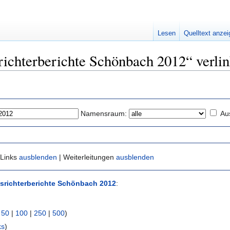
Lesen
Quelltext anze
srichterberichte Schönbach 2012“ verli
Namensraum:
Au
 Links
ausblenden
| Weiterleitungen
ausblenden
isrichterberichte Schönbach 2012
:
|
50
|
100
|
250
|
500
)
ks
)