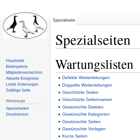
Spezialseite
Spezialseiten
Wartungslisten
Zur
Zur
Hauptseite
Navigation
Suche
Bildergalerie
springen
springen
Mitgliederverzeichnis
Defekte Weiterleitungen
Aktuelle Ereignisse
Letzte Änderungen
Doppelte Weiterleitungen
Zufällige Seite
Geschützte Seiten
Geschützte Seitennamen
Werkzeuge
Gewünschte Dateien
Spezialseiten
Gewünschte Kategorien
Druckversion
Gewünschte Seiten
Gewünschte Vorlagen
Kurze Seiten