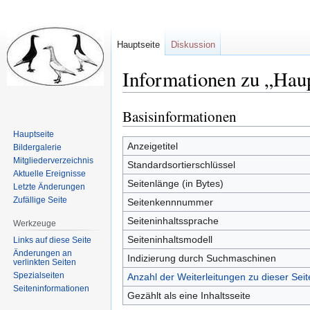
Hauptseite
Diskussion
Informationen zu „Haup
Basisinformationen
Zur
Zur
Navigation
Suche
Hauptseite
springen
springen
Anzeigetitel
Bildergalerie
Mitgliederverzeichnis
Standardsortierschlüssel
Aktuelle Ereignisse
Seitenlänge (in Bytes)
Letzte Änderungen
Zufällige Seite
Seitenkennnummer
Seiteninhaltssprache
Werkzeuge
Seiteninhaltsmodell
Links auf diese Seite
Änderungen an
Indizierung durch Suchmaschinen
verlinkten Seiten
Spezialseiten
Anzahl der Weiterleitungen zu dieser Seit
Seiten­informationen
Gezählt als eine Inhaltsseite