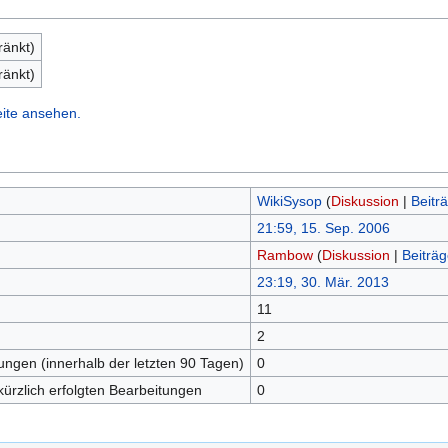
ränkt)
ränkt)
eite ansehen.
WikiSysop
(
Diskussion
|
Beitr
21:59, 15. Sep. 2006
Rambow
(
Diskussion
|
Beiträg
23:19, 30. Mär. 2013
11
n
2
tungen (innerhalb der letzten 90 Tagen)
0
kürzlich erfolgten Bearbeitungen
0