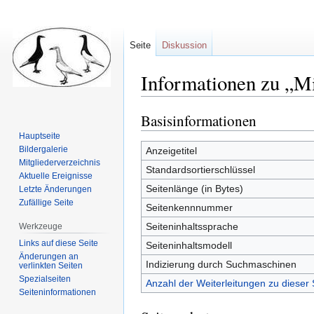
Seite
Diskussion
Informationen zu „Mi
Basisinformationen
Zur
Zur
Navigation
Suche
Hauptseite
springen
springen
Bildergalerie
Anzeigetitel
Mitgliederverzeichnis
Standardsortierschlüssel
Aktuelle Ereignisse
Seitenlänge (in Bytes)
Letzte Änderungen
Zufällige Seite
Seitenkennnummer
Seiteninhaltssprache
Werkzeuge
Links auf diese Seite
Seiteninhaltsmodell
Änderungen an
Indizierung durch Suchmaschinen
verlinkten Seiten
Spezialseiten
Anzahl der Weiterleitungen zu dieser 
Seiten­informationen