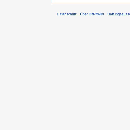
Datenschutz
Über DltPltWiki
Haftungsauss