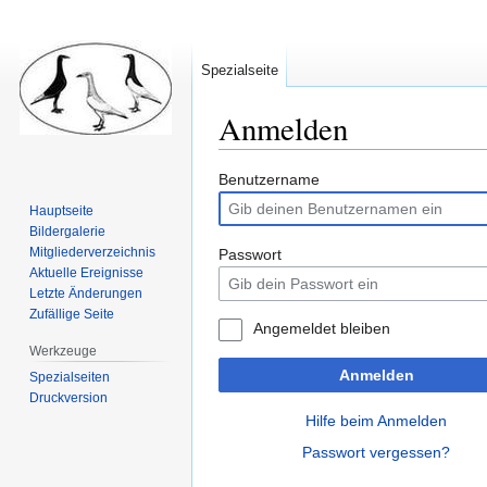
Spezialseite
Anmelden
Zur
Zur
Benutzername
Navigation
Suche
Hauptseite
springen
springen
Bildergalerie
Mitgliederverzeichnis
Passwort
Aktuelle Ereignisse
Letzte Änderungen
Zufällige Seite
Angemeldet bleiben
Werkzeuge
Anmelden
Spezialseiten
Druckversion
Hilfe beim Anmelden
Passwort vergessen?