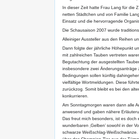
In dieser Zeit hatte Frau Lang für d
netten Städtchen und von Familie Lang
Einsatz und die hervorragende Organi
Die Schausaison 2007 wurde traditions
Alleiniger Aussteller aus den Reihen u
Dann folgte der jährliche Höhepunkt u
mit zahlreichen Tauben vertreten waren
Begutachtung der ausgestellten Taube
insbesondere zwei Änderungsanträge z
Bedingungen sollen künftig dahingehend
vielfältige Wortmeldungen. Diese führt
zurückzog. Somit bleibt es bei den alt
konkurrieren.
Am Sonntagmorgen waren dann alle Aus
anwesend und gaben nähere Erläuterunge
Das freut mich besonders, ist es doch
wunderbaren ‚Gelben’ sowohl in der Vol
schwarze Weißschlag-Weißschwänze. Me