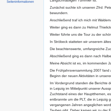
Langschnäbligen Tümmler ist.
Seiten­informationen
Zunächst suchte ich unseren Zfrd. Pet
bewundern.
Anschließend traf ich mich mit Waldem
Weiter ging es dann zu Helmut Thielic
Weiter führte uns die Tour zu der schö
In Ströbeck statteten wir unserem älte
Die beachtenswerte, umfangreiche Zuch
Abschließend ging es dann nach Halber
Meine Absicht ist es, im kommenden Ja
Die Frühjahrsversammlung 2007 fand a
Beginn der neuen Aktivitäten in unser
Im Vordergrund standen die Berichte d
in Leipzig im Mittelpunkt unserer Aus
Zuchtstand eines der Hauptthemen, es 
entbrannte um die PLT, die in Leipzig g
vergangenen Jahren angeglichen worden
Tauben gibt. Daher kamen wir zu der F