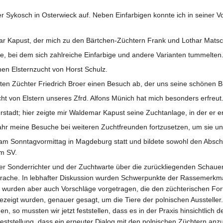
er Sykosch in Osterwieck auf. Neben Einfarbigen konnte ich in seiner
ar Kapust, der mich zu den Bärtchen-Züchtern Frank und Lothar Matsch
ke, bei dem sich zahlreiche Einfarbige und andere Varianten tummelten
nen Elsternzucht von Horst Schulz.
sten Züchter Friedrich Broer einen Besuch ab, der uns seine schönen B
t von Elstern unseres Zfrd. Alfons Münich hat mich besonders erfreut
stadt; hier zeigte mir Waldemar Kapust seine Zuchtanlage, in der er 
hr meine Besuche bei weiteren Zuchtfreunden fortzusetzen, um sie un
m Sonntagvormittag in Magdeburg statt und bildete sowohl den Absc
em SV.
er Sonderrichter und der Zuchtwarte über die zurückliegenden Schaue
sprache. In lebhafter Diskussion wurden Schwerpunkte der Rassemerkma
wurden aber auch Vorschläge vorgetragen, die den züchterischen Forts
ezeigt wurden, genauer gesagt, um die Tiere der polnischen Aussteller. 
, so mussten wir jetzt feststellen, dass es in der Praxis hinsichtlic
eststellung, dass ein erneuter Dialog mit den polnischen Züchtern anz