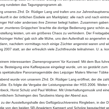
hung rundeten das Tagungsprogramm ab.
dung unseres Zfrd. Dr. Rüdiger Lang und trafen uns zur Jahreshauptv
nft in der örtlichen Eisdiele am Marktplatz: alle nach und nach eintr
inger Hof oder anderswo ihre Zimmer belegt hatten. Zusammen gaben 
er ‚munteres Grüppchen’ brachte die dortige Bedienung ganz schön au
stellung leisten, um ein größeres Chaos zu verhindern. Der Freitagabe
hüringer Hofes’ gab sich alle Mühe, uns den Aufenthalt so angenehm 
ann, nachdem vormittags noch einige Züchter angereist waren und w
007 statt, an der erfreulich viele Zuchtfreunde teilnahmen. U. a. kon
nem interessanten ‚Damenprogramm’ für Kurzweil: Mit dem Bus fuhren 
zw. Besteigung eine Kaffeepause eingelegt wurde, um so gestärkt 
s spektakuläre Panoramagemälde des Leipziger Malers Werner Tübke g
abend wurde von unserem Zfrd. Dr. Rüdiger Lang eröffnet, der die zah
ßte. Es folgte die Vergabe der Leistungspreise der HSS 2006. Weiter w
enbeck, Horst Schulz und Paul Wöllner. Mit Unterhaltungsmusik und ein
ntlichem Schwingen des Tanzbeins klang der Abend aus.
 der Ausstellungshalle des Geflügelzuchtvereins Ringleben, in der Dr. 
, die von den beiden SR-Anwärtern Kampert und Scholze begutachtet w