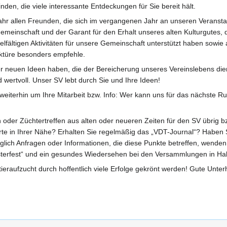
den, die viele interessante Entdeckungen für Sie bereit hält.
ahr allen Freunden, die sich im vergangenen Jahr an unseren Veranst
Gemeinschaft und der Garant für den Erhalt unseres alten Kulturgutes
elfältigen Aktivitäten für unsere Gemeinschaft unterstützt haben sowie
ektüre besonders empfehle.
neuen Ideen haben, die der Bereicherung unseres Vereinslebens dienen,
d wertvoll. Unser SV lebt durch Sie und Ihre Ideen!
 weiterhin um Ihre Mitarbeit bzw. Info: Wer kann uns für das nächste R
 oder Züchtertreffen aus alten oder neueren Zeiten für den SV übrig b
rte in Ihrer Nähe? Erhalten Sie regelmäßig das „VDT-Journal“? Haben 
glich Anfragen oder Informationen, die diese Punkte betreffen, wenden 
Osterfest“ und ein gesundes Wiedersehen bei den Versammlungen in H
raufzucht durch hoffentlich viele Erfolge gekrönt werden! Gute Unter