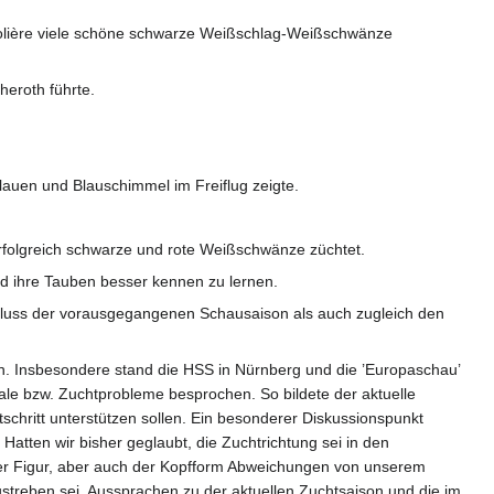
 Volière viele schöne schwarze Weißschlag-Weißschwänze
eroth führte.
.
lauen und Blauschimmel im Freiflug zeigte.
.
erfolgreich schwarze und rote Weißschwänze züchtet.
d ihre Tauben besser kennen zu lernen.
hluss der vorausgegangenen Schausaison als auch zugleich den
n. Insbesondere stand die HSS in Nürnberg und die ’Europaschau’
le bzw. Zuchtprobleme besprochen. So bildete der aktuelle
chritt unterstützen sollen. Ein besonderer Diskussionspunkt
Hatten wir bisher geglaubt, die Zuchtrichtung sei in den
h der Figur, aber auch der Kopfform Abweichungen von unserem
ustreben sei. Aussprachen zu der aktuellen Zuchtsaison und die im