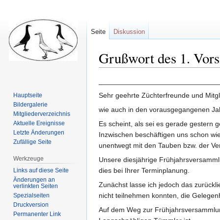
Seite
Diskussion
Grußwort des 1. Vors
Zur
Zur
_______________________________
Navigation
Suche
Sehr geehrte Züchterfreunde und Mitgl
Hauptseite
springen
springen
Bildergalerie
wie auch in den vorausgegangenen Jahr
Mitgliederverzeichnis
Aktuelle Ereignisse
Es scheint, als sei es gerade gestern
Letzte Änderungen
Inzwischen beschäftigen uns schon wie
Zufällige Seite
unentwegt mit den Tauben bzw. der Vere
Werkzeuge
Unsere diesjährige Frühjahrsversammlu
dies bei Ihrer Terminplanung.
Links auf diese Seite
Änderungen an
Zunächst lasse ich jedoch das zurückl
verlinkten Seiten
nicht teilnehmen konnten, die Gelegenh
Spezialseiten
Druckversion
Auf dem Weg zur Frühjahrsversammlun
Permanenter Link