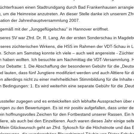
ie Züchterfrauen einen Stadtrundgang durch Bad Frankenhausen arrang
, um die Heimreise anzutreten. An dieser Stelle danke ich unserem Zfr
sation der Jahreshauptversammlung 2007.
gemäß mit der „Junggeflügelschau“ in Hannover eröffnet.
nseres SV war Zfrd. Dr. R. Lang. An der ersten Sonderschau in Magdebur
nseres züchterischen Wirkens, die HSS im Rahmen der VDT-Schau in Le
. Schon am Samstag konnte ich viele – auch weit angereiste - Züchter b
n haben wollten. Ich besuchte am Nachmittag die VDT-Versammlung. H
ur Debatte: 1. Die Abschaffung der besonderen Gebühr für die „Deuts
 lauten, dass fünf Jungtiere modifiziert werden und auch Alttiere für 
en allerdings nicht zu einer mehrheitlichen Stimmbildung für die Inhal
en Bedingungen: 1. Es wird weiterhin eine separate Gebühr für die ‚Deu
steller zugegen und es entwickelten sich lebhafte Aussprachen über 
n zu den Bewertungen. Es ist mir positiv aufgefallen, dass unter den
 ein hoffnungsvolles Zeichen für den Fortbestand unserer Rassen. Ein
iere, als auch bei den Einzeltieren. Auch waren dieses Jahr einige s
in Glückwunsch geht an Zfrd. Sykosch für die Höchstnote und das EB