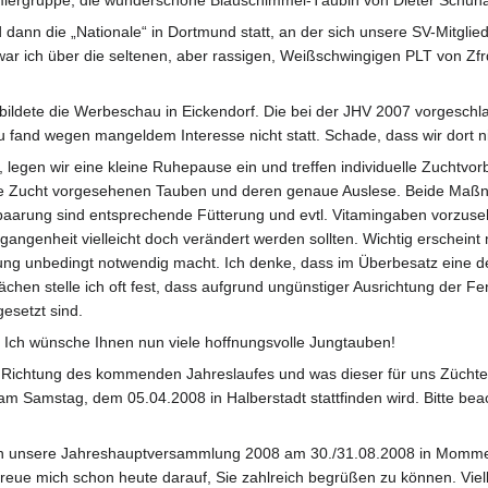
ergruppe, die wunderschöne Blauschimmel-Täubin von Dieter Schuhard
nn die „Nationale“ in Dortmund statt, an der sich unsere SV-Mitglied
war ich über die seltenen, aber rassigen, Weißschwingigen PLT von Zfr
 bildete die Werbeschau in Eickendorf. Die bei der JHV 2007 vorges
u fand wegen mangeldem Interesse nicht statt. Schade, dass wir dor
 legen wir eine kleine Ruhepause ein und treffen individuelle Zuchtvor
ie Zucht vorgesehenen Tauben und deren genaue Auslese. Beide Maßnah
npaarung sind entsprechende Fütterung und evtl. Vitamingaben vorzuse
angenheit vielleicht doch verändert werden sollten. Wichtig erscheint 
ung unbedingt notwendig macht. Ich denke, dass im Überbesatz eine der
ächen stelle ich oft fest, dass aufgrund ungünstiger Ausrichtung der F
esetzt sind.
 Ich wünsche Ihnen nun viele hoffnungsvolle Jungtauben!
 Richtung des kommenden Jahreslaufes und was dieser für uns Züchter 
m Samstag, dem 05.04.2008 in Halberstadt stattfinden wird. Bitte be
e an unsere Jahreshauptversammlung 2008 am 30./31.08.2008 in Momme
freue mich schon heute darauf, Sie zahlreich begrüßen zu können. Viell