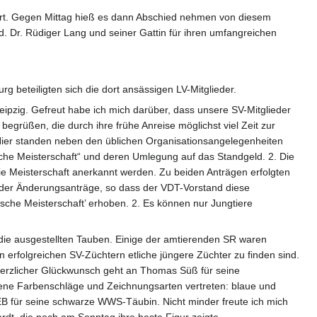
iert. Gegen Mittag hieß es dann Abschied nehmen von diesem
d. Dr. Rüdiger Lang und seiner Gattin für ihren umfangreichen
g beteiligten sich die dort ansässigen LV-Mitglieder.
ipzig. Gefreut habe ich mich darüber, dass unsere SV-Mitglieder
egrüßen, die durch ihre frühe Anreise möglichst viel Zeit zur
ier standen neben den üblichen Organisationsangelegenheiten
che Meisterschaft“ und deren Umlegung auf das Standgeld. 2. Die
die Meisterschaft anerkannt werden. Zu beiden Anträgen erfolgten
te der Änderungsanträge, so dass der VDT-Vorstand diese
tsche Meisterschaft’ erhoben. 2. Es können nur Jungtiere
die ausgestellten Tauben. Einige der amtierenden SR waren
 erfolgreichen SV-Züchtern etliche jüngere Züchter zu finden sind.
 herzlicher Glückwunsch geht an Thomas Süß für seine
eltene Farbenschläge und Zeichnungsarten vertreten: blaue und
 für seine schwarze WWS-Täubin. Nicht minder freute ich mich