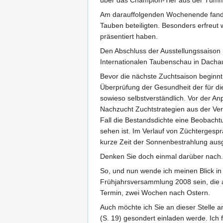
über das Champion-Tier aus der Tümml
Am darauffolgenden Wochenende fand da
Tauben beteiligten. Besonders erfreut 
präsentiert haben.
Den Abschluss der Ausstellungssaison
Internationalen Taubenschau in Dacha
Bevor die nächste Zuchtsaison beginnt,
Überprüfung der Gesundheit der für d
sowieso selbstverständlich. Vor der A
Nachzucht Zuchtstrategien aus der Verg
Fall die Bestandsdichte eine Beobacht
sehen ist. Im Verlauf von Züchtergespr
kurze Zeit der Sonnenbestrahlung ausg
Denken Sie doch einmal darüber nach.
So, und nun wende ich meinen Blick in
Frühjahrsversammlung 2008 sein, die a
Termin, zwei Wochen nach Ostern.
Auch möchte ich Sie an dieser Stell
(S. 19) gesondert einladen werde. Ich 