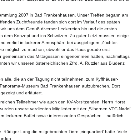
ersammlung 2007 in Bad Frankenhausen. Unser Treffen begann am
effenden Zuchtfreunde fanden sich dort im Verlauf des späten
wir uns dem Genuß diverser Leckereien hin und die ersten
s dem Konzept und ins Schwitzen. Zu guter Letzt mussten einige
nd verlief in lockerer Atmosphäre bei ausgiebigem ‚Züchter-
wie möglich zu machen, obwohl er das Haus gerade erst
ir gemeinsam das Mittagessen eingenommen hatten, nachmittags
nten wir unseren österreichischen Zfrd. A. Rützler aus Bludenz
alle, die an der Tagung nicht teilnahmen, zum Kyffhäuser-
zum Panorama-Museum Bad Frankenhausen aufzubrechen. Dort
ezeigt und erläutert.
lreichen Teilnehmer wie auch den KV-Vorsitzenden, Herrn Horst
urden unsere verdienten Mitglieder mit der ‚Silbernen VDT-Nadel’
em leckeren Buffet sowie interessanten Gesprächen – natürlich
Rüdiger Lang die mitgebrachten Tiere ‚einquartiert’ hatte. Viele
urden.