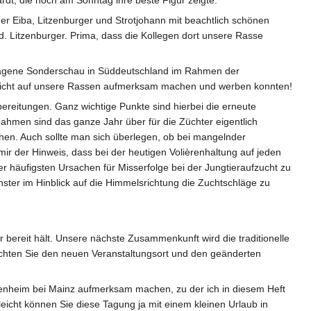
t, die noch am Sonntag ihre beste Figur zeigte.
er Eiba, Litzenburger und Strotjohann mit beachtlich schönen
d. Litzenburger. Prima, dass die Kollegen dort unsere Rasse
chlagene Sonderschau in Süddeutschland im Rahmen der
t nicht auf unsere Rassen aufmerksam machen und werben konnten!
bereitungen. Ganz wichtige Punkte sind hierbei die erneute
men sind das ganze Jahr über für die Züchter eigentlich
hen. Auch sollte man sich überlegen, ob bei mangelnder
mir der Hinweis, dass bei der heutigen Volièrenhaltung auf jeden
 häufigsten Ursachen für Misserfolge bei der Jungtieraufzucht zu
enster im Hinblick auf die Himmelsrichtung die Zuchtschläge zu
bereit hält. Unsere nächste Zusammenkunft wird die traditionelle
achten Sie den neuen Veranstaltungsort und den geänderten
nheim bei Mainz aufmerksam machen, zu der ich in diesem Heft
eicht können Sie diese Tagung ja mit einem kleinen Urlaub in