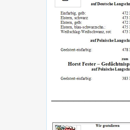
______________