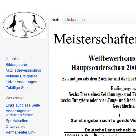
Seite
Diskussion
Meisterschaft
Zur
Zur
Hauptseite
Navigation
Suche
Bildergalerie
springen
springen
Mitgliederverzeichnis
Aktuelle Ereignisse
Letzte Änderungen
Zufällige Seite
Werkzeuge
Links auf diese Seite
Änderungen an
verlinkten Seiten
Spezialseiten
Druckversion
Permanenter Link