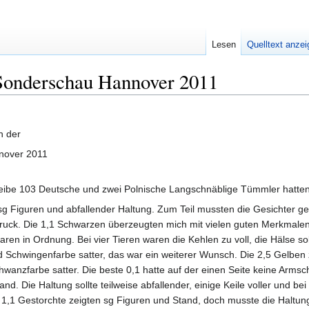
Lesen
Quelltext anze
 Sonderschau Hannover 2011
h der
nover 2011
eibe 103 Deutsche und zwei Polnische Langschnäblige Tümmler hatten 
 Figuren und abfallender Haltung. Zum Teil mussten die Gesichter gefü
ruck. Die 1,1 Schwarzen überzeugten mich mit vielen guten Merkmalen. 
aren in Ordnung. Bei vier Tieren waren die Kehlen zu voll, die Hälse so
Schwingenfarbe satter, das war ein weiterer Wunsch. Die 2,5 Gelben 
Schwanzfarbe satter. Die beste 0,1 hatte auf der einen Seite keine Arms
nd. Die Haltung sollte teilweise abfallender, einige Keile voller und b
 1,1 Gestorchte zeigten sg Figuren und Stand, doch musste die Haltung