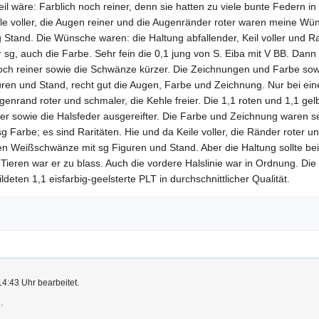
eil wäre: Farblich noch reiner, denn sie hatten zu viele bunte Federn 
ile voller, die Augen reiner und die Augenränder roter waren meine W
g Stand. Die Wünsche waren: die Haltung abfallender, Keil voller und 
sg, auch die Farbe. Sehr fein die 0,1 jung von S. Eiba mit V BB. Dann
och reiner sowie die Schwänze kürzer. Die Zeichnungen und Farbe sowi
uren und Stand, recht gut die Augen, Farbe und Zeichnung. Nur bei e
Augenrand roter und schmaler, die Kehle freier. Die 1,1 roten und 1,1 
 roter sowie die Halsfeder ausgereifter. Die Farbe und Zeichnung ware
g Farbe; es sind Raritäten. Hie und da Keile voller, die Ränder roter u
ben Weißschwänze mit sg Figuren und Stand. Aber die Haltung sollte bei
 Tieren war er zu blass. Auch die vordere Halslinie war in Ordnung. Di
eten 1,1 eisfarbig-geelsterte PLT in durchschnittlicher Qualität.
4:43 Uhr bearbeitet.
.