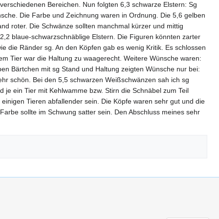
in verschiedenen Bereichen. Nun folgten 6,3 schwarze Elstern: Sg
ünsche. Die Farbe und Zeichnung waren in Ordnung. Die 5,6 gelben
Rand roter. Die Schwänze sollten manchmal kürzer und mittig
 2,2 blaue-schwarzschnäblige Elstern. Die Figuren könnten zarter
e die Ränder sg. An den Köpfen gab es wenig Kritik. Es schlossen
inem Tier war die Haltung zu waagerecht. Weitere Wünsche waren:
gelben Bärtchen mit sg Stand und Haltung zeigten Wünsche nur bei:
n sehr schön. Bei den 5,5 schwarzen Weißschwänzen sah ich sg
nd je ein Tier mit Kehlwamme bzw. Stirn die Schnäbel zum Teil
 einigen Tieren abfallender sein. Die Köpfe waren sehr gut und die
e Farbe sollte im Schwung satter sein. Den Abschluss meines sehr