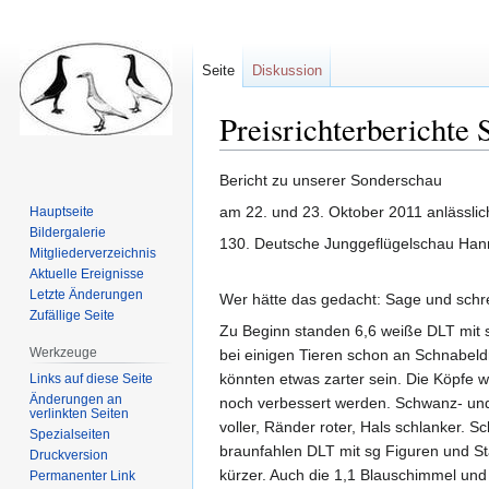
Seite
Diskussion
Preisrichterberichte
Zur
Zur
Bericht zu unserer Sonderschau
Navigation
Suche
am 22. und 23. Oktober 2011 anlässlic
Hauptseite
springen
springen
Bildergalerie
130. Deutsche Junggeflügelschau Han
Mitgliederverzeichnis
Aktuelle Ereignisse
Letzte Änderungen
Wer hätte das gedacht: Sage und schr
Zufällige Seite
Zu Beginn standen 6,6 weiße DLT mit sg
Werkzeuge
bei einigen Tieren schon an Schnabeld
könnten etwas zarter sein. Die Köpfe w
Links auf diese Seite
Änderungen an
noch verbessert werden. Schwanz- und 
verlinkten Seiten
voller, Ränder roter, Hals schlanker. 
Spezialseiten
braunfahlen DLT mit sg Figuren und Sta
Druckversion
kürzer. Auch die 1,1 Blauschimmel und
Permanenter Link