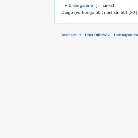
Bildergalerie
‎
(
← Links
)
Zeige (vorherige 50 | nächste 50) (
20
Datenschutz
Über DltPltWiki
Haftungsauss