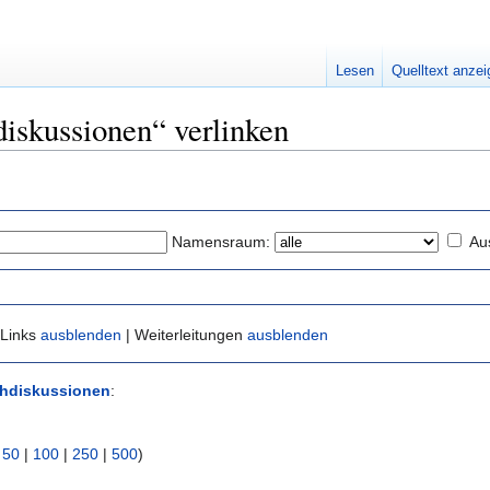
Lesen
Quelltext anze
diskussionen“ verlinken
Namensraum:
Au
 Links
ausblenden
| Weiterleitungen
ausblenden
hdiskussionen
:
|
50
|
100
|
250
|
500
)