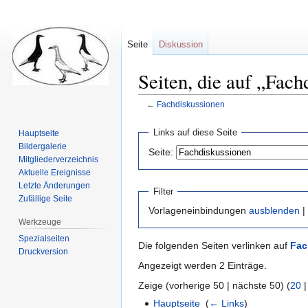
Seite
Diskussion
Seiten, die auf „Fach
←
Fachdiskussionen
Zur
Zur
Links auf diese Seite
Hauptseite
Navigation
Suche
Bildergalerie
Seite:
springen
springen
Mitgliederverzeichnis
Aktuelle Ereignisse
Letzte Änderungen
Filter
Zufällige Seite
Vorlageneinbindungen
ausblenden
|
Werkzeuge
Spezialseiten
Die folgenden Seiten verlinken auf
Fac
Druckversion
Angezeigt werden 2 Einträge.
Zeige (vorherige 50 | nächste 50) (
20
Hauptseite
‎
(
← Links
)