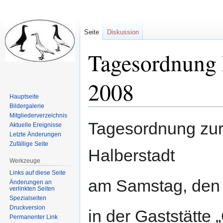
Seite
Diskussion
Tagesordnung
2008
Hauptseite
Bildergalerie
Mitgliederverzeichnis
Zur
Zur
Tagesordnung zur
Aktuelle Ereignisse
Navigation
Suche
Letzte Änderungen
springen
springen
Zufällige Seite
Halberstadt
Werkzeuge
Links auf diese Seite
am Samstag, den 
Änderungen an
verlinkten Seiten
Spezialseiten
Druckversion
in der Gaststätte
Permanenter Link