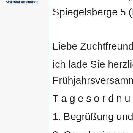
Seiten­informationen
Spiegelsberge 5 (
Liebe Zuchtfreund
ich lade Sie herzl
Frühjahrsversamm
T a g e s o r d n u 
1. Begrüßung und