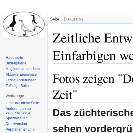
Seite
Diskussion
Zeitliche Entw
Einfarbigen w
Hauptseite
Bildergalerie
Mitgliederverzeichnis
Fotos zeigen "D
Zur
Zur
Aktuelle Ereignisse
Navigation
Suche
Letzte Änderungen
Zufällige Seite
springen
springen
Zeit"
Werkzeuge
Links auf diese Seite
Änderungen an
Das züchterisch
verlinkten Seiten
Spezialseiten
Druckversion
sehen vordergrün
Permanenter Link