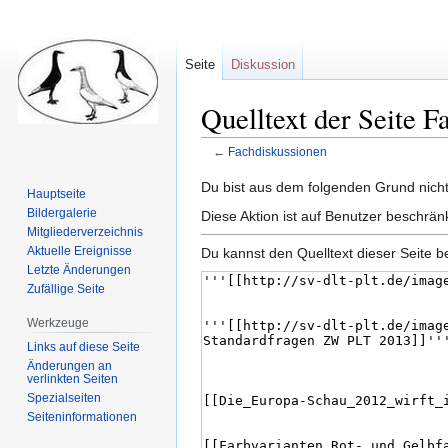
Seite
Diskussion
Quelltext der Seite F
←
Fachdiskussionen
Zur
Zur
Du bist aus dem folgenden Grund nicht 
Hauptseite
Navigation
Suche
Bildergalerie
Diese Aktion ist auf Benutzer beschrän
springen
springen
Mitgliederverzeichnis
Aktuelle Ereignisse
Du kannst den Quelltext dieser Seite b
Letzte Änderungen
Zufällige Seite
Werkzeuge
Links auf diese Seite
Änderungen an
verlinkten Seiten
Spezialseiten
Seiten­informationen