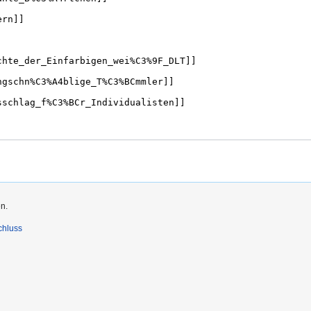
n.
chluss