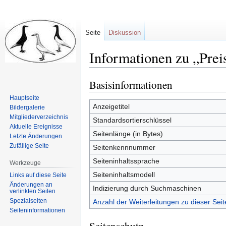
Seite
Diskussion
Informationen zu „Prei
Basisinformationen
Zur
Zur
Navigation
Suche
Hauptseite
springen
springen
Anzeigetitel
Bildergalerie
Mitgliederverzeichnis
Standardsortierschlüssel
Aktuelle Ereignisse
Seitenlänge (in Bytes)
Letzte Änderungen
Zufällige Seite
Seitenkennnummer
Seiteninhaltssprache
Werkzeuge
Seiteninhaltsmodell
Links auf diese Seite
Änderungen an
Indizierung durch Suchmaschinen
verlinkten Seiten
Spezialseiten
Anzahl der Weiterleitungen zu dieser Seit
Seiten­informationen