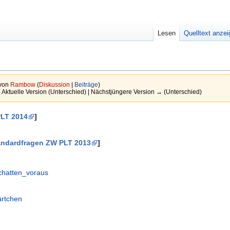
Lesen
Quelltext anze
 von
Rambow
(
Diskussion
|
Beiträge
)
| Aktuelle Version (Unterschied) | Nächstjüngere Version → (Unterschied)
PLT 2014
]
andardfragen ZW PLT 2013
]
chatten_voraus
ärtchen