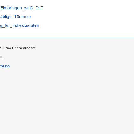
r_Einfarbigen_weiß_DLT
näblige_Tümmler
_für_Individualisten
m 11:44 Uhr bearbeitet.
n.
chluss