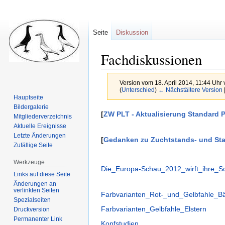
Seite
Diskussion
Fachdiskussionen
Version vom 18. April 2014, 11:44 Uhr
(
Unterschied
)
← Nächstältere Version
Hauptseite
Bildergalerie
Zur
Zur
[
ZW PLT - Aktualisierung Standard 
Mitgliederverzeichnis
Navigation
Suche
Aktuelle Ereignisse
springen
springen
Letzte Änderungen
[
Gedanken zu Zuchtstands- und St
Zufällige Seite
Werkzeuge
Die_Europa-Schau_2012_wirft_ihre_S
Links auf diese Seite
Änderungen an
verlinkten Seiten
Farbvarianten_Rot-_und_Gelbfahle_B
Spezialseiten
Farbvarianten_Gelbfahle_Elstern
Druckversion
Permanenter Link
Kopfstudien